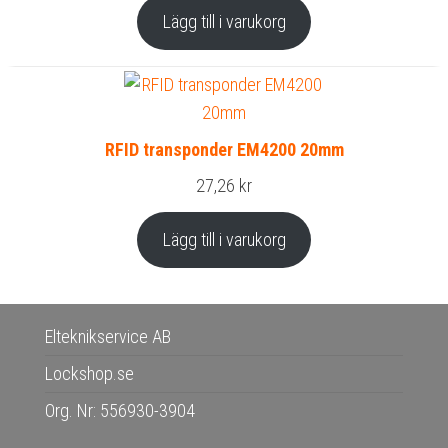
Lägg till i varukorg
RFID transponder EM4200 20mm
27,26
kr
Lägg till i varukorg
Elteknikservice AB
Lockshop.se
Org. Nr: 556930-3904