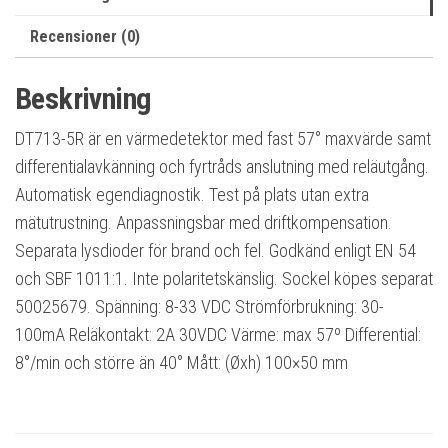
Recensioner (0)
Beskrivning
DT713-5R är en värmedetektor med fast 57° maxvärde samt
differentialavkänning och fyrtråds anslutning med reläutgång.
Automatisk egendiagnostik. Test på plats utan extra
mätutrustning. Anpassningsbar med driftkompensation.
Separata lysdioder för brand och fel. Godkänd enligt EN 54
och SBF 1011:1. Inte polaritetskänslig. Sockel köpes separat
50025679. Spänning: 8-33 VDC Strömförbrukning: 30-
100mA Reläkontakt: 2A 30VDC Värme: max 57º Differential:
8°/min och större än 40° Mått: (Øxh) 100×50 mm