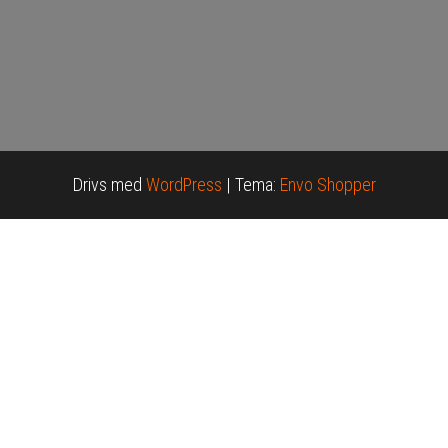
Drivs med
WordPress
|
Tema:
Envo Shopper