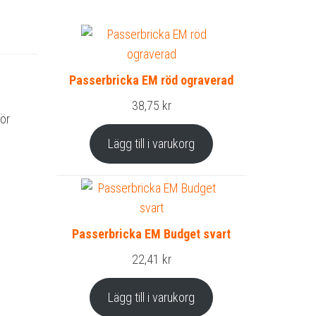
Passerbricka EM röd ograverad
38,75
kr
för
Lägg till i varukorg
Passerbricka EM Budget svart
22,41
kr
Lägg till i varukorg