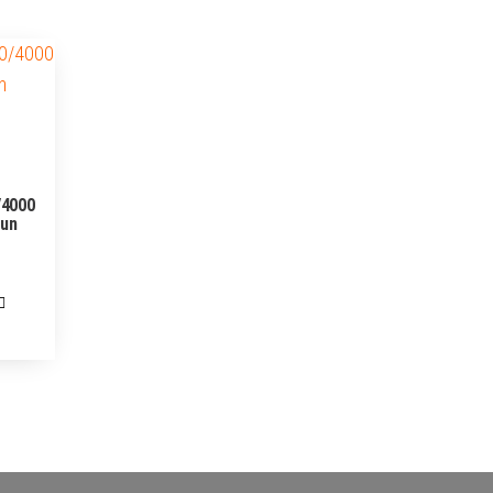
/4000
run