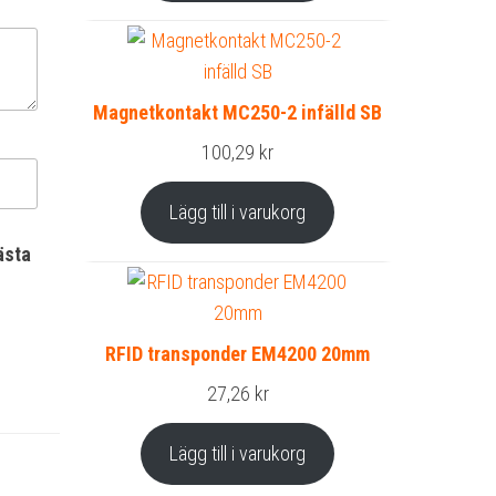
Magnetkontakt MC250-2 infälld SB
100,29
kr
Lägg till i varukorg
ästa
RFID transponder EM4200 20mm
27,26
kr
Lägg till i varukorg