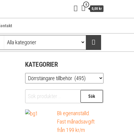
0
0,00 kr
ontakt
KATEGORIER
Sök
Sök
efter:
Bli egenanställd.
Fast månadsavgift
från 199 kr/m