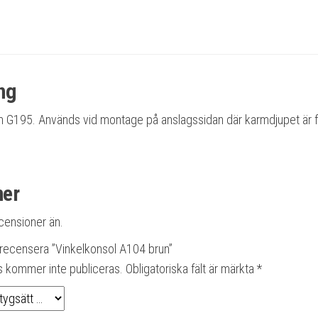
ng
arm G195. Används vid montage på anslagssidan där karmdjupet är 
ner
ecensioner än.
t recensera ”Vinkelkonsol A104 brun”
s kommer inte publiceras.
Obligatoriska fält är märkta
*