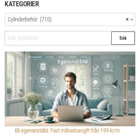
KATEGORIER
Cylinderbehör (710)
×
Sök
Sök
efter:
Bli egenanställd. Fast månadsavgift från 199 kr/m