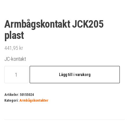
Armbågskontakt JCK205
plast
441,95
kr
JC-kontakt
Armbågskontakt
Lägg till i varukorg
JCK205
plast
mängd
Artikelnr:
50155024
Kategori:
Armbågskontakter