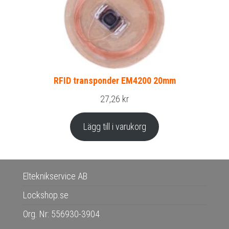
RFID transponder EM4200 20mm
27,26
kr
Lägg till i varukorg
Elteknikservice AB
Lockshop.se
Org. Nr: 556930-3904