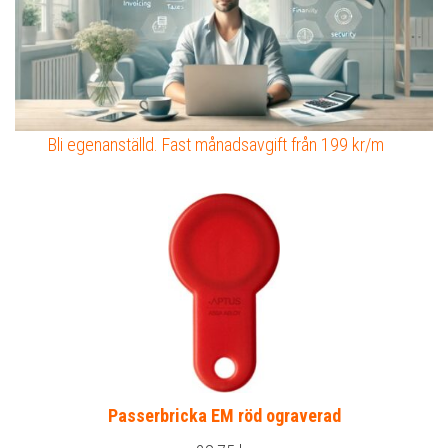
Bli egenanställd. Fast månadsavgift från 199 kr/m
Passerbricka EM röd ograverad