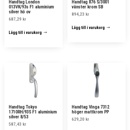
Handtag London
Handtag 876 S/3001
013VK/93s F1 aluminium
vänster krom SB
silver hö ov
894,23
kr
687,29
kr
Lägg till i varukorg
Lägg till i varukorg
Handtag Tokyo
Handtag Vinga 7312
1710RH/93S F1 aluminium
höger mattkrom PP
silver 8/53
629,20
kr
587,43
kr